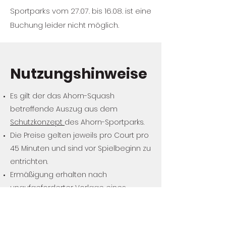
Sportparks vom 27.07. bis 16.08. ist eine
Buchung leider nicht möglich.
Nutzungshinweise
Es gilt der das Ahorn-Squash
betreffende Auszug aus dem
Schutzkonzept
des Ahorn-Sportparks.
Die
Preise
gelten jeweils pro Court pro
45 Minuten und sind vor Spielbeginn zu
entrichten.
Ermäßigung erhalten nach
unaufgeforderter Vorlage eines
Nachweises:
Schüler*innen/Studierende, BW/Ziwi/FSJ,