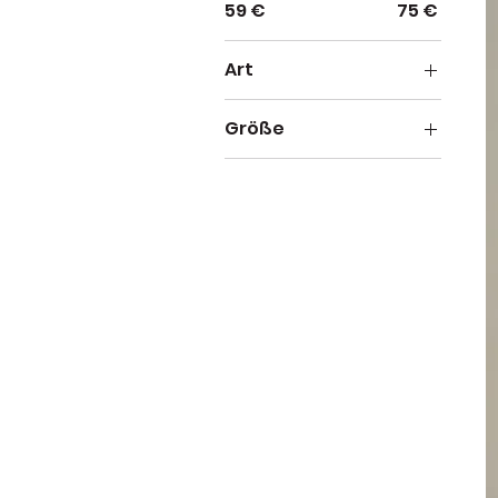
59 €
75 €
Art
Personalisiert
Größe
Standard
L
M
S
XL
XS
XXL