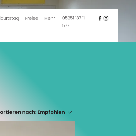
05251 137 11
burtstag
Preise
Mehr
577
ortieren nach:
Empfohlen